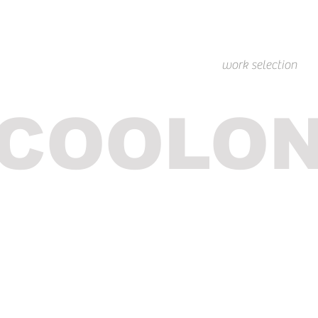
work selection
COOLO